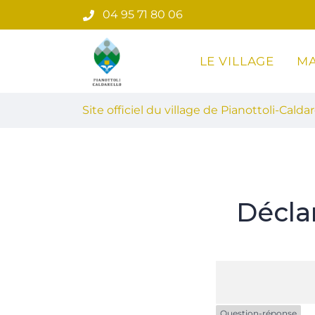
Gestion des traceurs
Aller
04 95 71 80 06
au
contenu
LE VILLAGE
MA
Site officiel du village de Pian
Site officiel du village de Pianottoli-Caldar
Décla
Question-réponse