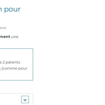
n pour
stre)
ément
une
s 2 parents
s
(comme pour