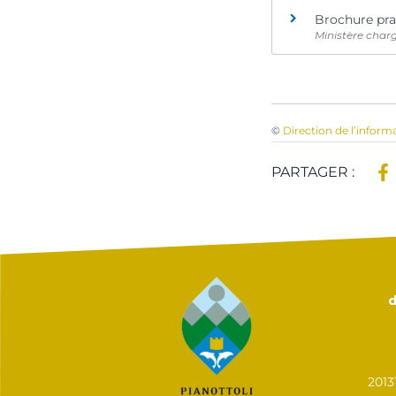
Brochure pra
Ministère char
©
Direction de l’inform
PARTAGER :
d
201