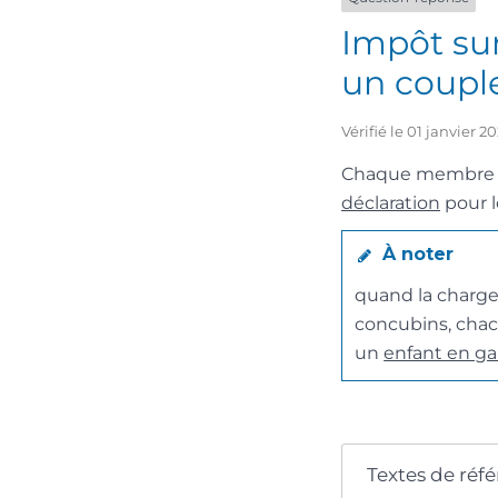
Impôt sur
un coupl
Vérifié le 01 janvier 
Chaque membre d’
déclaration
pour l
À noter
quand la charge
concubins, chac
un
enfant en ga
Textes de réf