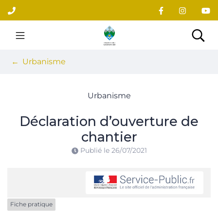
Gestion des traceurs
Aller
au
contenu
Site officiel du village
Rec
Urbanisme
Urbanisme
Déclaration d’ouverture de
chantier
Publié le
26/07/2021
Fiche pratique