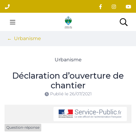
Gestion des traceurs
Aller
au
contenu
Site officiel du village
Rec
Urbanisme
Urbanisme
Déclaration d’ouverture de
chantier
Publié le
26/07/2021
Question-réponse