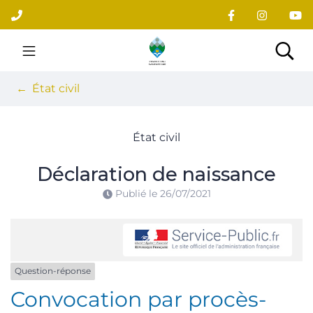
Gestion des traceurs
Aller
au
contenu
Site officiel du village
Rec
État civil
État civil
Déclaration de naissance
Publié le
26/07/2021
Question-réponse
Convocation par procès-