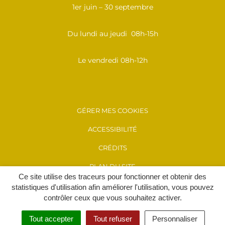
1er juin – 30 septembre
Du lundi au jeudi 08h-15h
Le vendredi 08h-12h
GÉRER MES COOKIES
ACCESSIBILITÉ
CRÉDITS
PLAN DU SITE
Ce site utilise des traceurs pour fonctionner et obtenir des
MENTIONS LÉGALES
statistiques d'utilisation afin améliorer l'utilisation, vous pouvez
contrôler ceux que vous souhaitez activer.
POLITIQUE DE CONFIDENTIALITÉ
Tout accepter
Tout refuser
Personnaliser