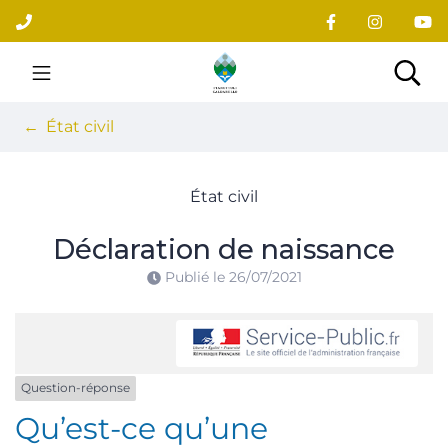
Gestion des traceurs
Aller
au
contenu
Site officiel du village
Rec
État civil
État civil
Déclaration de naissance
Publié le
26/07/2021
Question-réponse
Qu’est-ce qu’une