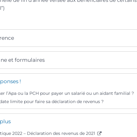
nelle de fin d’année versée aux bénéficiaires de certain
”)
érence
gne et formulaires
ponses !
ser l’Apa ou la PCH pour payer un salarié ou un aidant familial ?
 date limite pour faire sa déclaration de revenus ?
 plus
tique 2022 – Déclaration des revenus de 2021