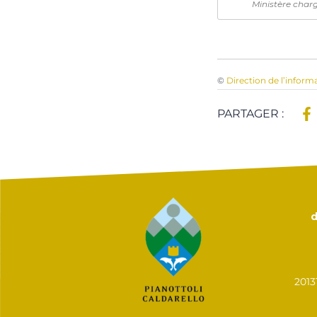
Ministère char
©
Direction de l’inform
PARTAGER :
d
201