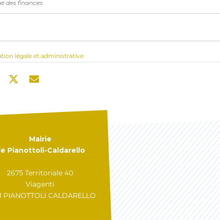
gé des finances
ation légale et administrative
Mairie
e Pianottoli-Caldarello
2675 Territoriale 40
Viagenti
31 PIANOTTOLI CALDARELLO