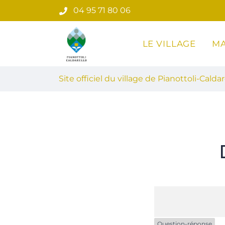
Gestion des traceurs
Aller
04 95 71 80 06
au
contenu
LE VILLAGE
MA
Site officiel du village de Pian
Site officiel du village de Pianottoli-Caldar
Question-réponse