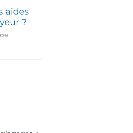
s aides
oyeur ?
stre)