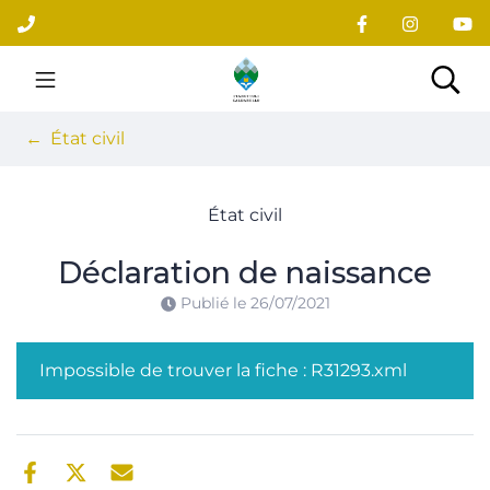
Gestion des traceurs
Aller
au
contenu
Site officiel du village
Rec
État civil
État civil
Déclaration de naissance
Publié le
26/07/2021
Impossible de trouver la fiche : R31293.xml