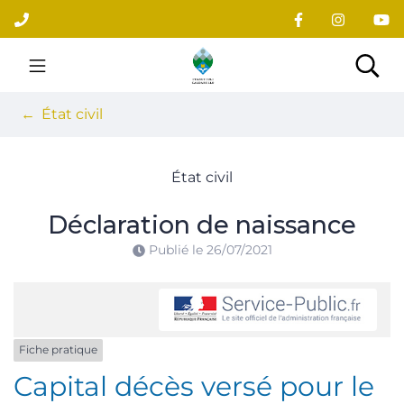
Gestion des traceurs
Aller
au
contenu
Site officiel du village
Rec
État civil
État civil
Déclaration de naissance
Publié le
26/07/2021
Fiche pratique
Capital décès versé pour le