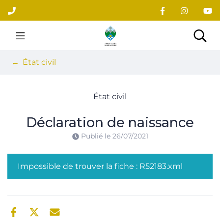
Gestion des traceurs
Aller
au
contenu
Site officiel du village
Rec
État civil
État civil
Déclaration de naissance
Publié le
26/07/2021
Impossible de trouver la fiche : R52183.xml