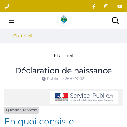
Gestion des traceurs
Aller
au
contenu
Site officiel du village
Rec
État civil
État civil
Déclaration de naissance
Publié le
26/07/2021
Question-réponse
En quoi consiste