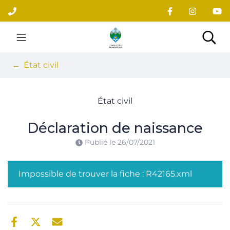
Gestion des traceurs
Aller
au
contenu
Site officiel du village
Rec
État civil
État civil
Déclaration de naissance
Publié le
26/07/2021
Impossible de trouver la fiche : R42165.xml