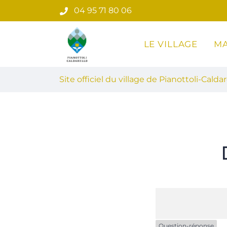
Gestion des traceurs
Aller
04 95 71 80 06
au
contenu
LE VILLAGE
MA
Site officiel du village de Pian
Site officiel du village de Pianottoli-Caldar
Question-réponse