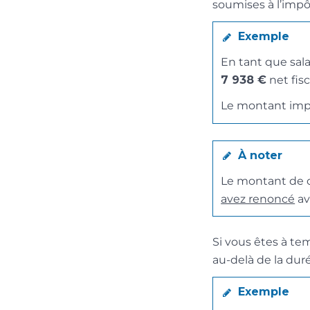
soumises à l’impô
Exemple
En tant que sal
7 938 €
net fisc
Le montant imp
À noter
Le montant de c
avez renoncé
av
Si vous êtes à te
au-delà de la duré
Exemple