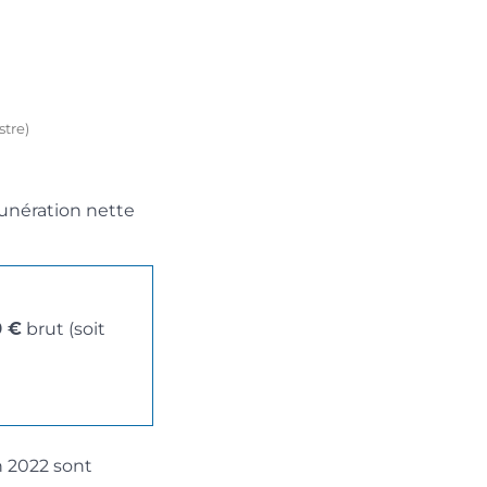
stre)
nération nette
0 €
brut (soit
 2022 sont