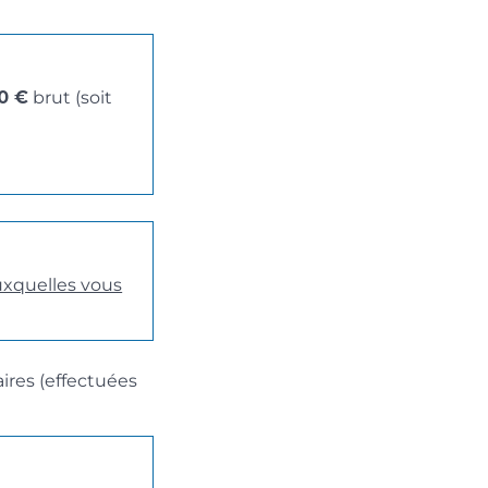
0 €
brut (soit
uxquelles vous
ires (effectuées