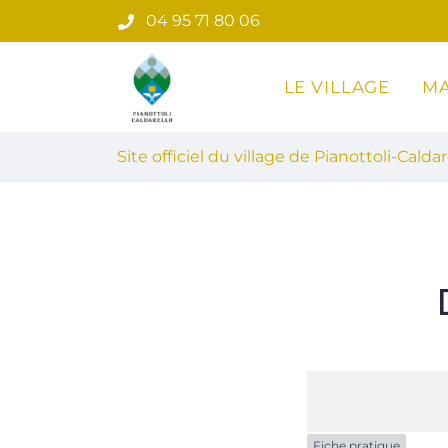
Gestion des traceurs
Aller
04 95 71 80 06
au
contenu
LE VILLAGE
MA
Site officiel du village de Pian
Site officiel du village de Pianottoli-Caldar
Fiche pratique