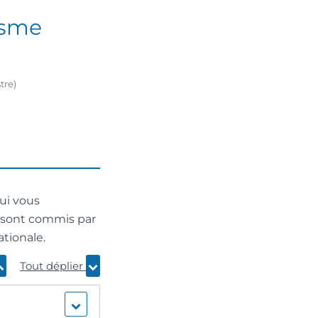
isme
tre)
ui vous
ts sont commis par
ationale.
Tout déplier