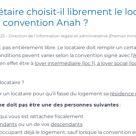
taire choisit-il librement le lo
e convention Anah ?
2023 – Direction de l’information légale et administrative (Premier mini
st pas entièrement libre. Le locataire doit remplir un ce
nditions pevent varier selon la convention signé avec l’
n effet être à
loyer intermédiaire (loc 1), à loyer social (lo
locataire ?
r un locataire pour qu’il fasse du logement sa
résidence 
ne doit pas être une des personnes suivantes
:
ui vous est rattachée fiscalement
endants
ou un de vos
descendants
ccupant déjà le logement, sauf lorsque la convention e