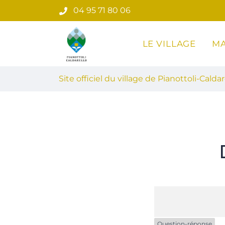
Gestion des traceurs
Aller
04 95 71 80 06
au
contenu
LE VILLAGE
MA
Site officiel du village de Pian
Site officiel du village de Pianottoli-Caldar
Question-réponse