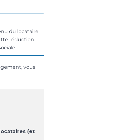
venu du locataire
ette réduction
sociale
.
logement, vous
ocataires (et