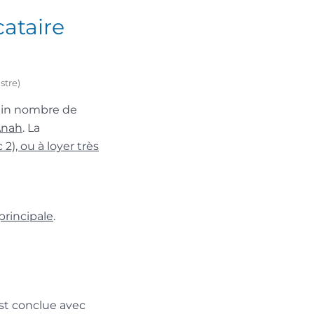
cataire
stre)
rtain nombre de
Anah
. La
c 2), ou à loyer très
principale
.
st conclue avec