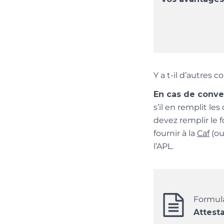
Y a t-il d’autres c
En cas de conven
s’il en remplit le
devez remplir le f
fournir à la
Caf
(ou
l’APL.
Formula
Attest