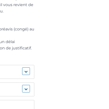
il vous revient de
u.
préavis (congé) au
un délai
 de justificatif.