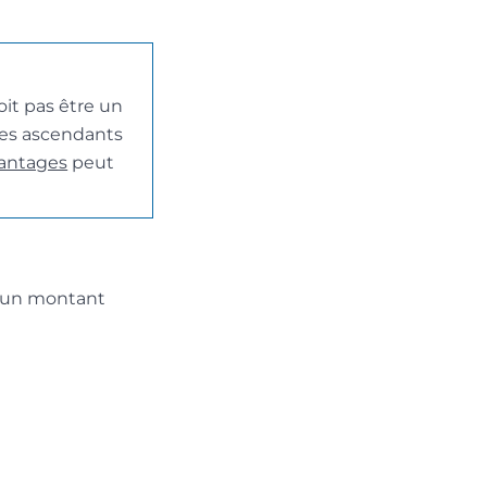
oit pas être un
 ses ascendants
vantages
peut
 à un montant