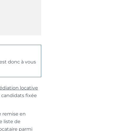
’est donc à vous
édiation locative
e candidats fixée
ue remise en
 liste de
ocataire parmi