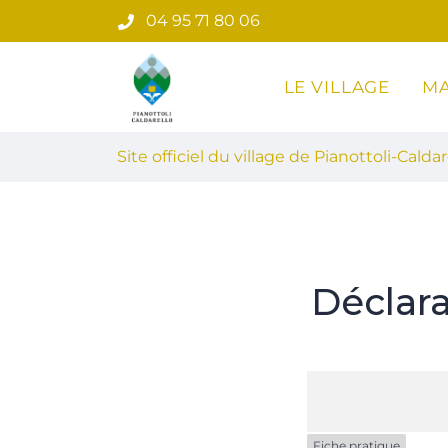
Gestion des traceurs
Aller
04 95 71 80 06
au
contenu
LE VILLAGE
MA
Site officiel du village de Pian
Site officiel du village de Pianottoli-Caldar
Déclar
Fiche pratique