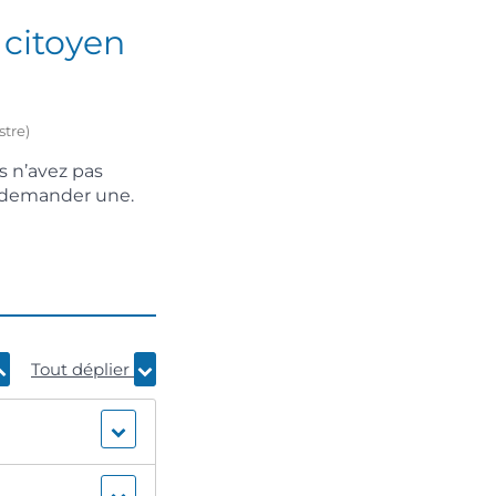
) citoyen
stre)
s n’avez pas
n demander une.
Tout déplier