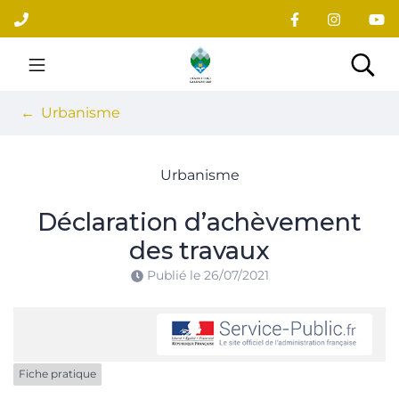
Gestion des traceurs
Aller
au
contenu
Site officiel du village
Rec
Urbanisme
Urbanisme
Déclaration d’achèvement
des travaux
Publié le
26/07/2021
Fiche pratique