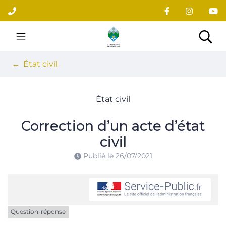
Gestion des traceurs
Aller
au
contenu
Site officiel du village
Rec
État civil
État civil
Correction d’un acte d’état
civil
Publié le
26/07/2021
Question-réponse