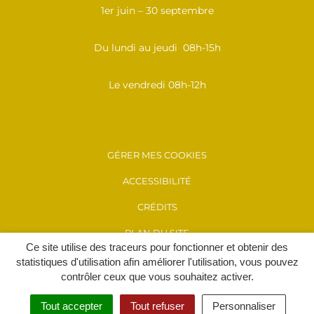
1er juin – 30 septembre
Du lundi au jeudi 08h-15h
Le vendredi 08h-12h
GÉRER MES COOKIES
ACCESSIBILITÉ
CRÉDITS
PLAN DU SITE
Ce site utilise des traceurs pour fonctionner et obtenir des
MENTIONS LÉGALES
statistiques d'utilisation afin améliorer l'utilisation, vous pouvez
contrôler ceux que vous souhaitez activer.
POLITIQUE DE CONFIDENTIALITÉ
Tout accepter
Tout refuser
Personnaliser