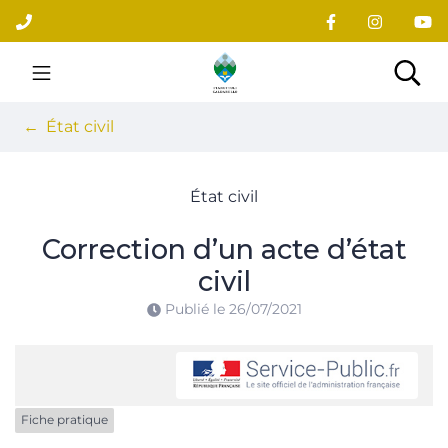
Gestion des traceurs
Aller
au
contenu
Site officiel du village
Rec
État civil
État civil
Correction d’un acte d’état
civil
Publié le
26/07/2021
Fiche pratique