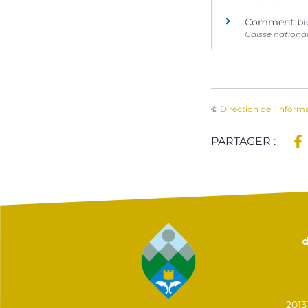
Comment bie
Caisse nationa
©
Direction de l’inform
PARTAGER :
d
201