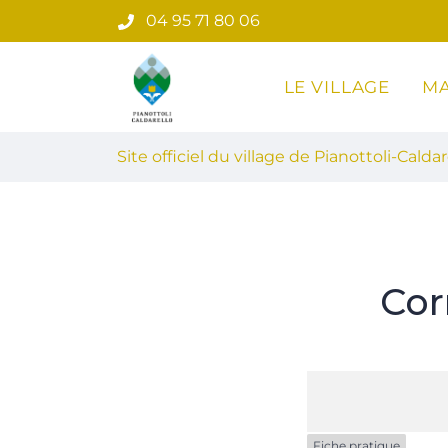
Gestion des traceurs
Aller
04 95 71 80 06
au
contenu
LE VILLAGE
MA
Site officiel du village de Pian
Site officiel du village de Pianottoli-Caldar
Cor
Fiche pratique