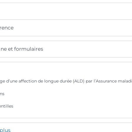
érence
gne et formulaires
rge d’une affection de longue durée (ALD) par l’Assurance malad
ins
ntilles
 plus