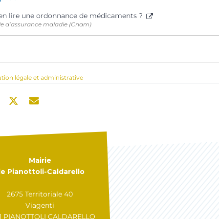
n lire une ordonnance de médicaments ?
le d’assurance maladie (Cnam)
ation légale et administrative
Mairie
e Pianottoli-Caldarello
2675 Territoriale 40
Viagenti
31 PIANOTTOLI CALDARELLO