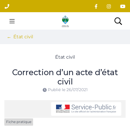
Gestion des traceurs
Aller
au
contenu
Site officiel du village
Rec
État civil
État civil
Correction d’un acte d’état
civil
Publié le
26/07/2021
Fiche pratique