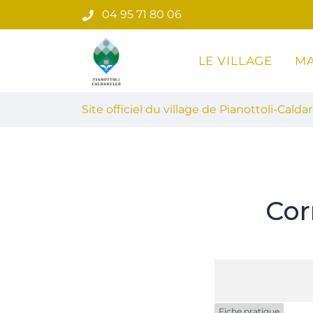
Gestion des traceurs
Aller
04 95 71 80 06
au
contenu
LE VILLAGE
MA
Site officiel du village de Pian
Site officiel du village de Pianottoli-Caldar
Cor
Fiche pratique