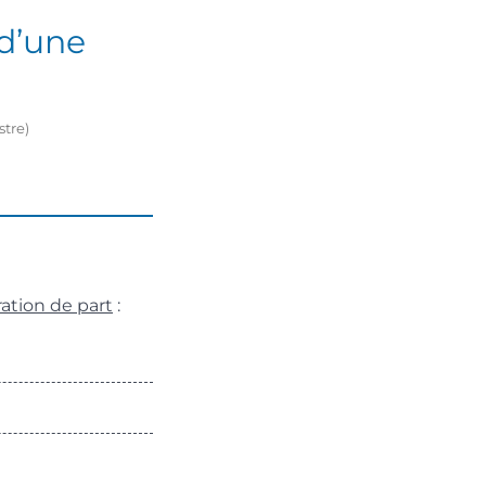
 d’une
stre)
ation de part
: