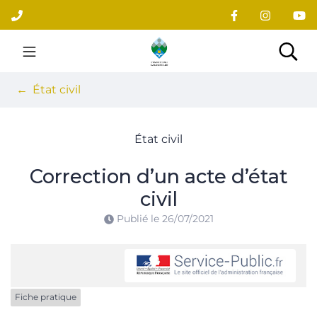
Gestion des traceurs
Aller
au
contenu
Site officiel du village
Rec
État civil
État civil
Correction d’un acte d’état
civil
Publié le
26/07/2021
Fiche pratique