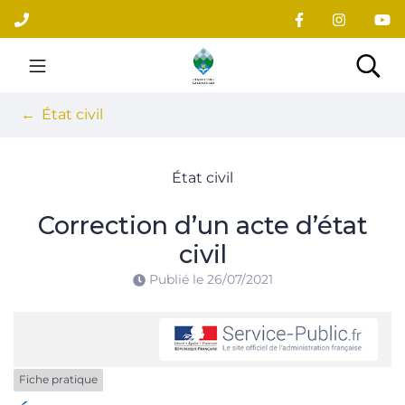
Gestion des traceurs
Aller
au
contenu
Site officiel du village
Rec
État civil
État civil
Correction d’un acte d’état
civil
Publié le
26/07/2021
Fiche pratique