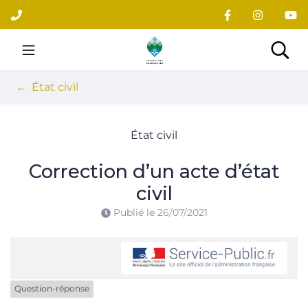
Gestion des traceurs
Aller
au
contenu
Site officiel du village
Rec
État civil
État civil
Correction d’un acte d’état
civil
Publié le
26/07/2021
Question-réponse