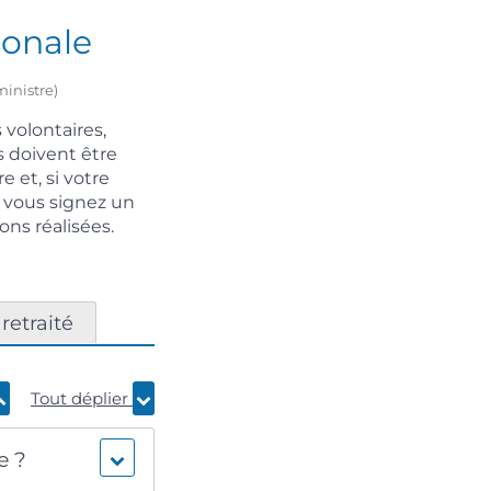
ionale
ministre)
 volontaires,
s doivent être
 et, si votre
, vous signez un
ns réalisées.
 retraité
Tout déplier
e ?