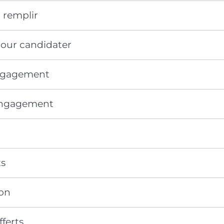
 remplir
our candidater
engagement
’engagement
s
on
ferts