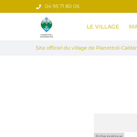
Gestion des traceurs
Aller
04 95 71 80 06
au
contenu
LE VILLAGE
MA
Site officiel du village de Pian
Site officiel du village de Pianottoli-Caldar
Fiche pratique