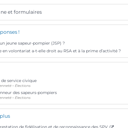
gne et formulaires
ponses !
’un jeune sapeur-pompier (JSP) ?
en volontariat a-t-elle droit au RSA et à la prime d’activité ?
e service civique
enneté – Élections
onneur des sapeurs-pompiers
enneté – Élections
 plus
restation de fidélisation et de reconnaissance des SPV