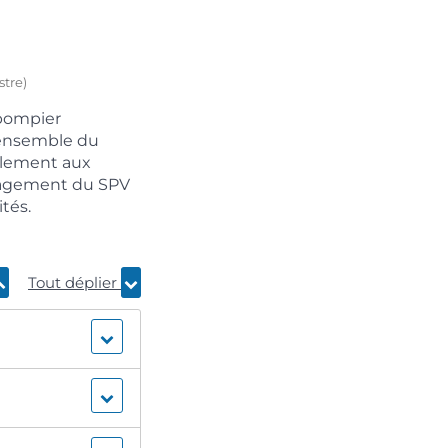
stre)
-pompier
l’ensemble du
palement aux
ngagement du SPV
tés.
Tout déplier