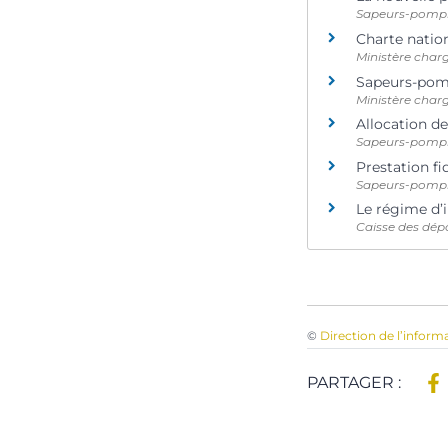
Sapeurs-pompi
Charte natio
Ministère charg
Sapeurs-pomp
Ministère charg
Allocation de
Sapeurs-pompi
Prestation f
Sapeurs-pompi
Le régime d’
Caisse des dép
©
Direction de l’inform
PARTAGER :