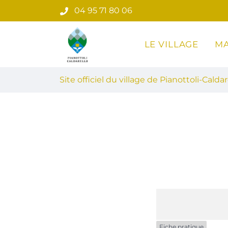
Gestion des traceurs
Aller
04 95 71 80 06
au
contenu
LE VILLAGE
MA
Site officiel du village de Pian
Site officiel du village de Pianottoli-Caldar
Fiche pratique