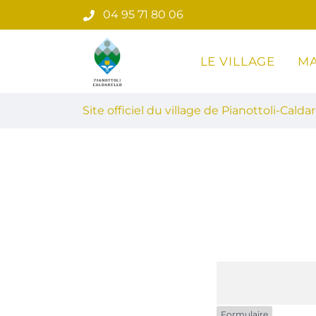
Gestion des traceurs
Aller
04 95 71 80 06
au
contenu
LE VILLAGE
MA
Site officiel du village de Pian
Site officiel du village de Pianottoli-Caldar
Formulaire