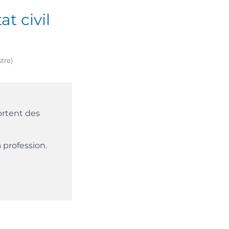
t civil
stre)
portent des
 profession.