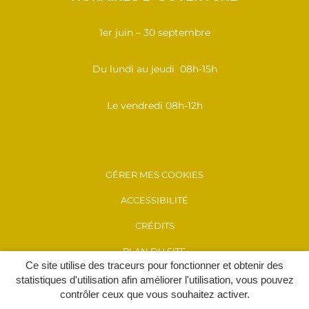
1er juin – 30 septembre
Du lundi au jeudi 08h-15h
Le vendredi 08h-12h
GÉRER MES COOKIES
ACCESSIBILITÉ
CRÉDITS
PLAN DU SITE
Ce site utilise des traceurs pour fonctionner et obtenir des
MENTIONS LÉGALES
statistiques d'utilisation afin améliorer l'utilisation, vous pouvez
contrôler ceux que vous souhaitez activer.
POLITIQUE DE CONFIDENTIALITÉ