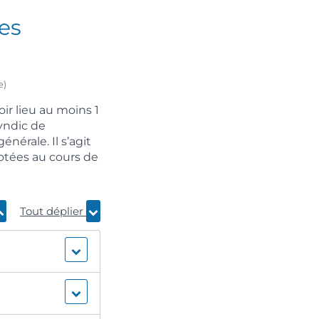
es
e)
ir lieu au moins 1
yndic de
nérale. Il s’agit
otées au cours de
Tout déplier