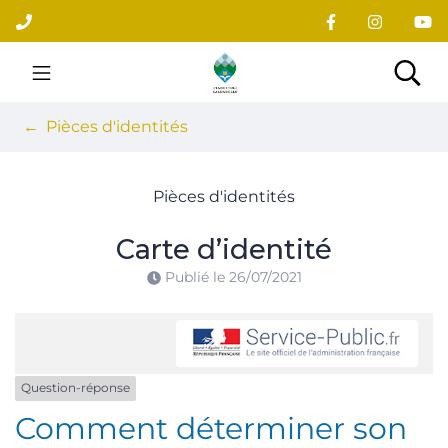
Gestion des traceurs
Aller
au
contenu
Site officiel du village
Rec
Pièces d'identités
Pièces d'identités
Carte d’identité
Publié le
26/07/2021
Question-réponse
Comment déterminer son