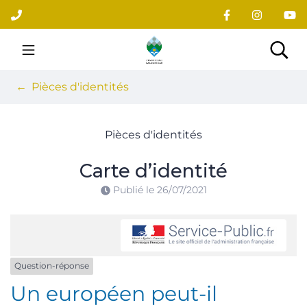
Gestion des traceurs
Aller
au
contenu
Site officiel du village
Rec
Pièces d'identités
Pièces d'identités
Carte d’identité
Publié le
26/07/2021
Question-réponse
Un européen peut-il