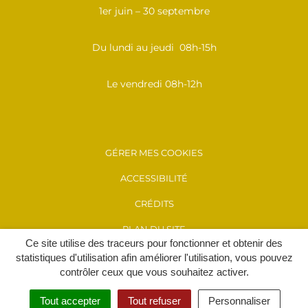
1er juin – 30 septembre
Du lundi au jeudi 08h-15h
Le vendredi 08h-12h
GÉRER MES COOKIES
ACCESSIBILITÉ
CRÉDITS
PLAN DU SITE
Ce site utilise des traceurs pour fonctionner et obtenir des
MENTIONS LÉGALES
statistiques d'utilisation afin améliorer l'utilisation, vous pouvez
contrôler ceux que vous souhaitez activer.
POLITIQUE DE CONFIDENTIALITÉ
Tout accepter
Tout refuser
Personnaliser