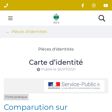
Gestion des traceurs
Aller
au
contenu
Site officiel du village
Rec
Pièces d'identités
Pièces d'identités
Carte d’identité
Publié le
26/07/2021
Fiche pratique
Comparution sur