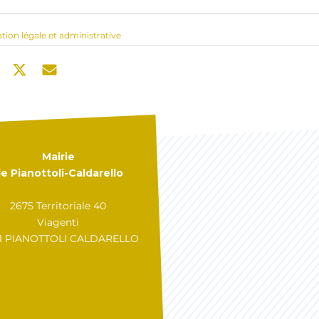
ation légale et administrative
Mairie
e Pianottoli-Caldarello
2675 Territoriale 40
Viagenti
31 PIANOTTOLI CALDARELLO