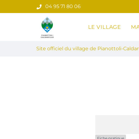
Gestion des traceurs
Aller
04 95 71 80 06
au
contenu
LE VILLAGE
MA
Site officiel du village de Pian
Site officiel du village de Pianottoli-Caldar
Fiche pratique