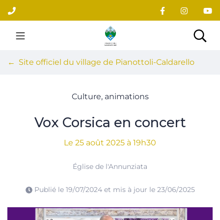
Gestion des traceurs
Aller
au
contenu
Site officiel du village
Rec
Site officiel du village de Pianottoli-Caldarello
Culture, animations
Vox Corsica en concert
Le
25
août
2025
à 19h30
Église de l'Annunziata
Publié le
19/07/2024
et mis à jour le
23/06/2025