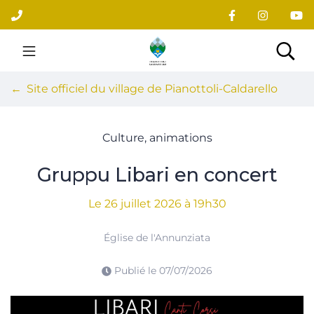
Gestion des traceurs
Aller
au
contenu
Site officiel du village
Rec
Site officiel du village de Pianottoli-Caldarello
Culture, animations
Gruppu Libari en concert
Le
26
juillet
2026
à 19h30
Église de l'Annunziata
Publié le
07/07/2026