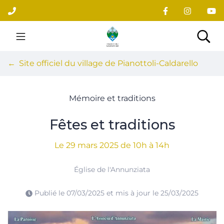
Gestion des traceurs
Aller
au
contenu
Site officiel du village
Rec
Site officiel du village de Pianottoli-Caldarello
Mémoire et traditions
Fêtes et traditions
Le
29
mars
2025
de 10h à 14h
Église de l'Annunziata
Publié le
07/03/2025
et mis à jour le
25/03/2025