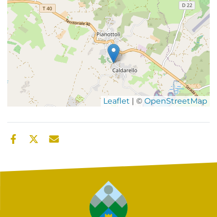
Leaflet
| ©
OpenStreetMap