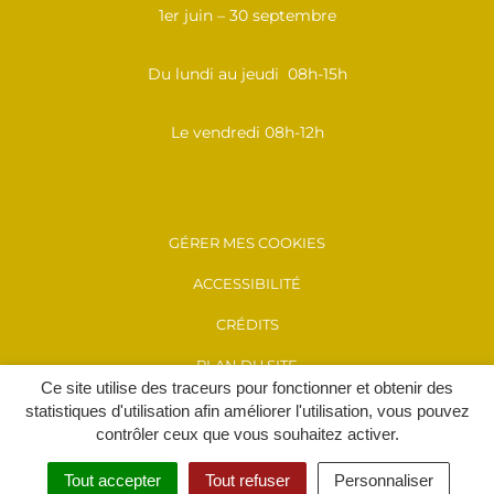
1er juin – 30 septembre
Du lundi au jeudi 08h-15h
Le vendredi 08h-12h
GÉRER MES COOKIES
ACCESSIBILITÉ
CRÉDITS
PLAN DU SITE
Ce site utilise des traceurs pour fonctionner et obtenir des
MENTIONS LÉGALES
statistiques d'utilisation afin améliorer l'utilisation, vous pouvez
contrôler ceux que vous souhaitez activer.
POLITIQUE DE CONFIDENTIALITÉ
Tout accepter
Tout refuser
Personnaliser