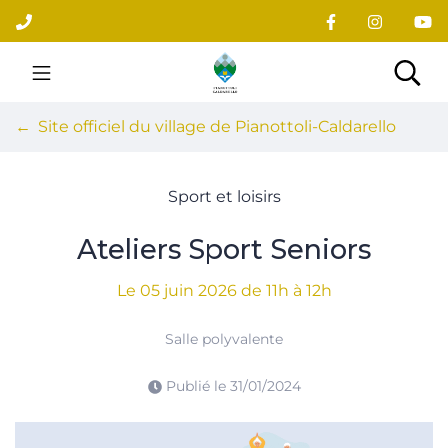
Gestion des traceurs
Aller
au
contenu
Site officiel du village
Rec
Site officiel du village de Pianottoli-Caldarello
Sport et loisirs
Ateliers Sport Seniors
Le
05
juin
2026
de 11h à 12h
Salle polyvalente
Publié le
31/01/2024