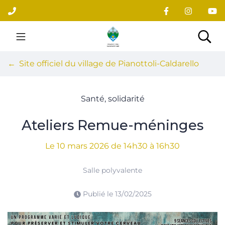
Gestion des traceurs
Aller
au
contenu
Site officiel du village
Rec
Site officiel du village de Pianottoli-Caldarello
Santé, solidarité
Ateliers Remue-méninges
Le
10
mars
2026
de 14h30 à 16h30
Salle polyvalente
Publié le
13/02/2025