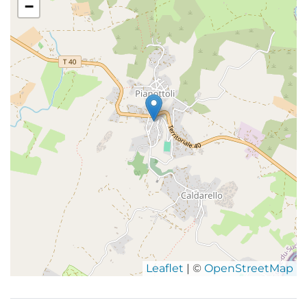
−
Leaflet
| ©
OpenStreetMap