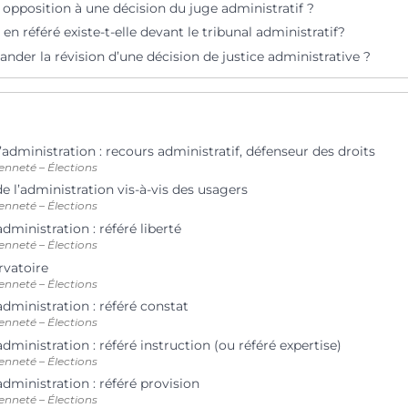
 opposition à une décision du juge administratif ?
en référé existe-t-elle devant le tribunal administratif?
der la révision d’une décision de justice administrative ?
l’administration : recours administratif, défenseur des droits
enneté – Élections
e l’administration vis-à-vis des usagers
enneté – Élections
administration : référé liberté
enneté – Élections
rvatoire
enneté – Élections
’administration : référé constat
enneté – Élections
’administration : référé instruction (ou référé expertise)
enneté – Élections
’administration : référé provision
enneté – Élections