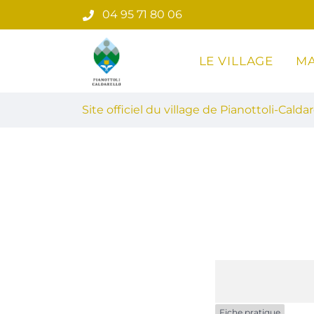
Gestion des traceurs
Aller
04 95 71 80 06
au
contenu
LE VILLAGE
MA
Site officiel du village de Pian
Site officiel du village de Pianottoli-Caldar
Fiche pratique