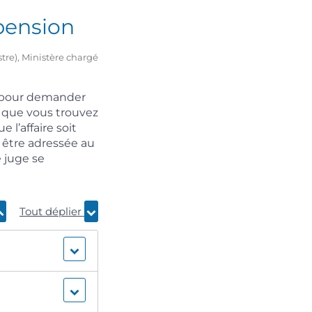
spension
stre), Ministère chargé
r pour demander
 que vous trouvez
 l’affaire soit
 être adressée au
e juge se
Tout déplier