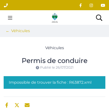
Gestion des traceurs
Aller
au
contenu
Site officiel du village
Rec
Véhicules
Véhicules
Permis de conduire
Publié le
26/07/2021
Impossible de trouver la fiche : R63872.xml