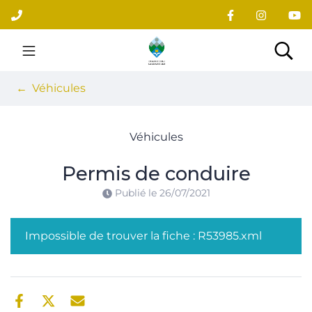
Gestion des traceurs
Aller
au
contenu
Site officiel du village
Rec
Véhicules
Véhicules
Permis de conduire
Publié le
26/07/2021
Impossible de trouver la fiche : R53985.xml