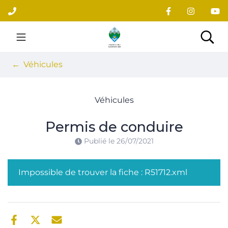
Gestion des traceurs
Aller
au
contenu
Site officiel du village
Rec
Véhicules
Véhicules
Permis de conduire
Publié le
26/07/2021
Impossible de trouver la fiche : R51712.xml