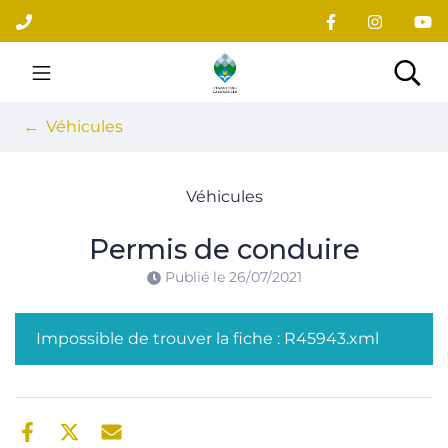
Gestion des traceurs
Aller
au
contenu
Site officiel du village
Rec
Véhicules
Véhicules
Permis de conduire
Publié le
26/07/2021
Impossible de trouver la fiche : R45943.xml