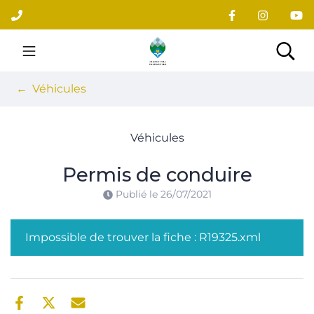
Gestion des traceurs
Aller
au
contenu
Site officiel du village
Rec
Véhicules
Véhicules
Permis de conduire
Publié le
26/07/2021
Impossible de trouver la fiche : R19325.xml