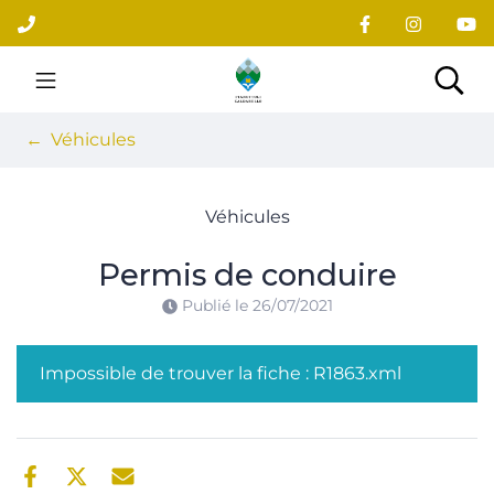
Gestion des traceurs
Aller
au
contenu
Site officiel du village
Rec
Véhicules
Véhicules
Permis de conduire
Publié le
26/07/2021
Impossible de trouver la fiche : R1863.xml