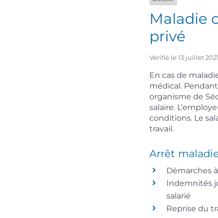
Maladie o
privé
Vérifié le 13 juillet 2
En cas de maladie,
médical. Pendant l
organisme de Sécu
salaire. L’employ
conditions. Le sal
travail.
Arrêt maladi
Démarches à 
Indemnités j
salarié
Reprise du tr