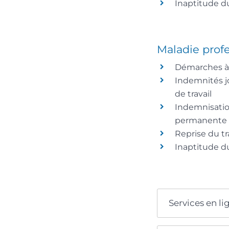
Inaptitude du
Maladie profe
Démarches à 
Indemnités jo
de travail
Indemnisatio
permanente
Reprise du tr
Inaptitude du
Services en li