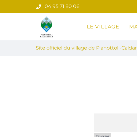
Gestion des traceurs
Aller
04 95 71 80 06
au
contenu
LE VILLAGE
MA
Site officiel du village de Pian
Site officiel du village de Pianottoli-Caldar
Dossier