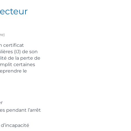
secteur
re)
 certificat
ières (IJ) de son
ité de la perte de
emplit certaines
reprendre le
er
es pendant l’arrêt
 d’incapacité