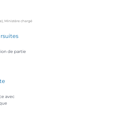
re), Ministère chargé
rsuites
ion de partie
te
ce avec
ique