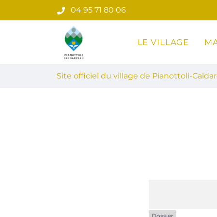
Gestion des traceurs
Aller
04 95 71 80 06
au
contenu
LE VILLAGE
MA
Site officiel du village de Pian
Site officiel du village de Pianottoli-Caldar
Dossier