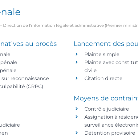
énale
2 – Direction de l’information légale et administrative (Premier minist
natives au procès
Lancement des pou
nale
Plainte simple
 pénale
Plainte avec constitut
pénale
civile
sur reconnaissance
Citation directe
culpabilité (CRPC)
Moyens de contrain
Contrôle judiciaire
Assignation à résiden
udiciaire
surveillance électron
men
Détention provisoire