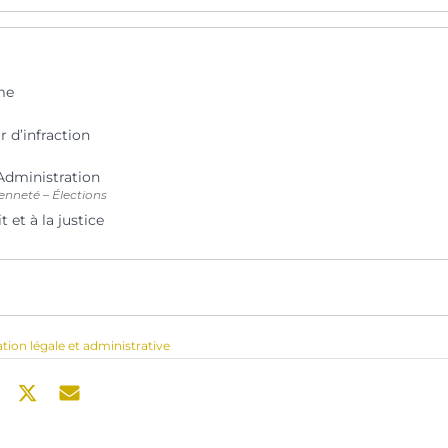
me
 d’infraction
’Administration
enneté – Élections
 et à la justice
ation légale et administrative