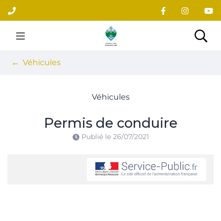
Gestion des traceurs
Aller
au
contenu
Site officiel du village
Rec
Véhicules
Véhicules
Permis de conduire
Publié le
26/07/2021