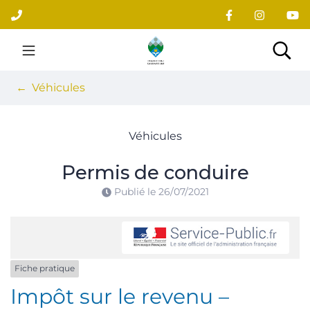
Gestion des traceurs
Aller
au
contenu
Site officiel du village
Rec
Véhicules
Véhicules
Permis de conduire
Publié le
26/07/2021
Fiche pratique
Impôt sur le revenu –