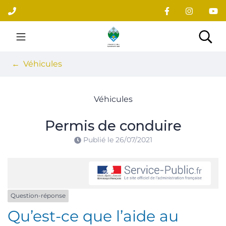
Gestion des traceurs
Aller
au
contenu
Site officiel du village
Rec
Véhicules
Véhicules
Permis de conduire
Publié le
26/07/2021
Question-réponse
Qu’est-ce que l’aide au